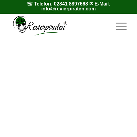
☏ Telefon:
02841 8897668
✉ E-Mail:
info@revierpiraten.com