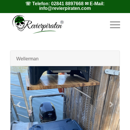
☏ Telefon:
02841 8897668
✉ E-Mail:
info@revierpiraten.com
Wellerman
Zurück - Wellerman
Weiter -