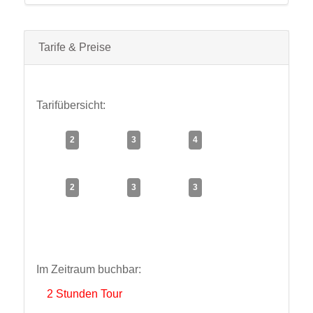
Tarife & Preise
Tarifübersicht:
2
3
4
Stunde(n)
Stunde(n)
Stunde(n)
2
3
3
Stunde(n)
Stunde(n)
Stunde(n)
Im Zeitraum buchbar:
2 Stunden Tour