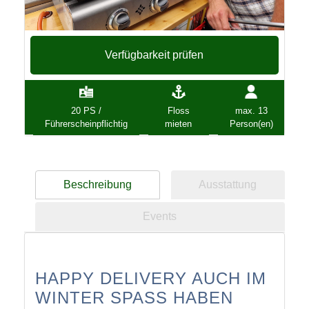
Verfügbarkeit prüfen
20 PS /
Floss
max. 13
Führerscheinpflichtig
mieten
Person(en)
Beschreibung
Ausstattung
Events
HAPPY DELIVERY AUCH IM
WINTER SPASS HABEN