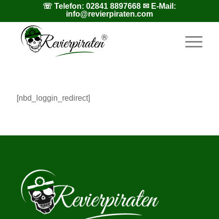
☏ Telefon:
02841 8897668
✉ E-Mail:
info@revierpiraten.com
[nbd_loggin_redirect]